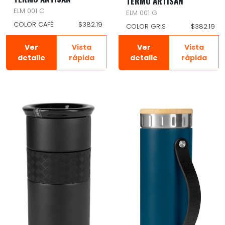
TERMO ARTISAN
ELM 001 C
ELM 001 G
COLOR CAFÉ
$382.19
COLOR GRIS
$382.19
Ver
Vista
Ver
Vista
detalle
rápida
detalle
rápida