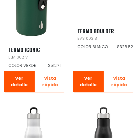
TERMO BOULDER
EVS 003 B
COLOR BLANCO
$326.82
TERMO ICONIC
ELM 002 V
COLOR VERDE
$512.71
Ver
Vista
Ver
Vista
detalle
rápida
detalle
rápida