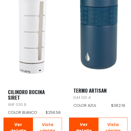
TERMO ARTISAN
CILINDRO BOCINA
SIRET
ELM 001 A
ANF 030 B
COLOR AZUL
$382.19
COLOR BLANCO
$258.58
Ver
Vista
Ver
Vista
detalle
rápida
detalle
rápida