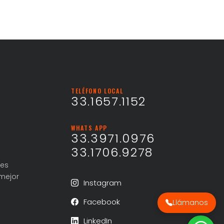
TELÉFONO LOCAL
33.1657.1152
WHATS APP
33.3971.0976
33.1706.9278
nes
mejor
Instagram
Facebook
Llámanos
LinkedIn