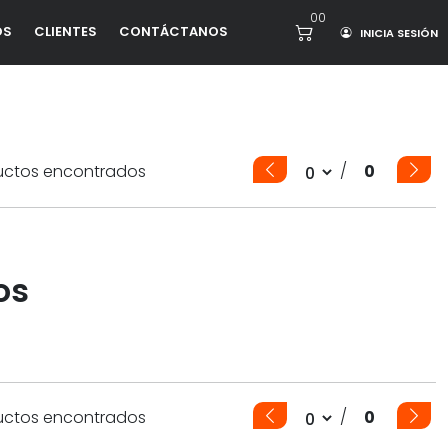
00
OS
CLIENTES
CONTÁCTANOS
INICIA SESIÓN
/
uctos
encontrados
0
os
/
uctos
encontrados
0