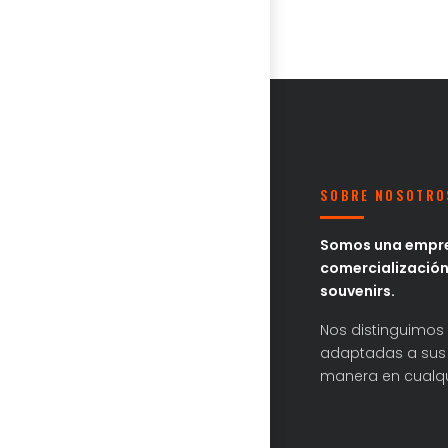
SOBRE NOSOTRO
Somos una empre
comercialización
souvenirs.
Nos distinguimos 
adaptadas a sus 
manera en cualqu